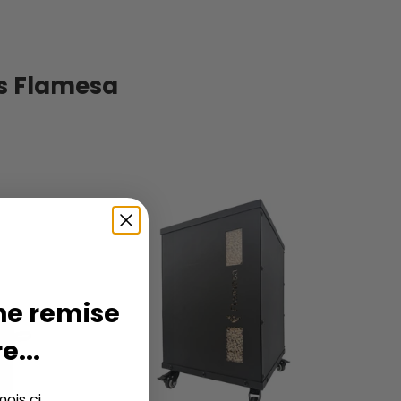
és Flamesa
ne remise
e...
ois ci