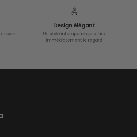
Design élégant
mission
Un style intemporel qui attire
immédiatement le regard
a