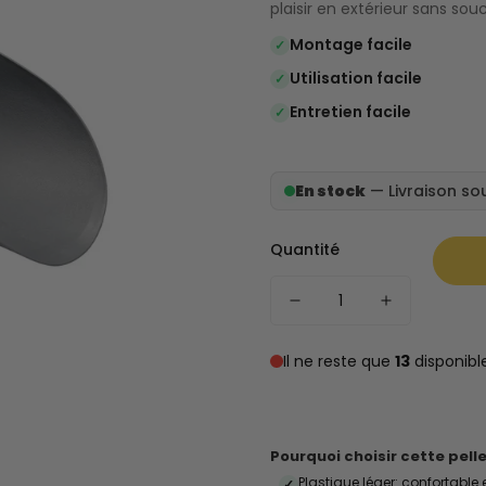
plaisir en extérieur sans souc
Montage facile
✓
Utilisation facile
✓
Entretien facile
✓
En stock
— Livraison sou
Quantité
Il ne reste que
13
disponibl
Pourquoi choisir cette pell
Plastique léger: confortable et
✓