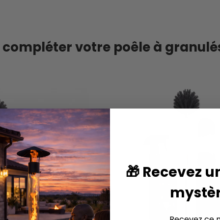
 compléter votre poêle à granul
🎁 Recevez u
mystèr
Recevez ce m