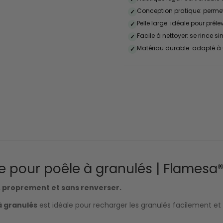
Conception pratique: permet 
✓
Pelle large: idéale pour pré
✓
Facile à nettoyer: se rince s
✓
Matériau durable: adapté à
✓
ue pour poêle à granulés | Flamesa
, proprement et sans renverser.
à granulés
est idéale pour recharger les granulés facilement e