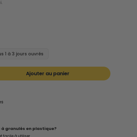
i.
s 1 à 3 jours ouvrés
Ajouter au panier
es
e à granulés en plastique?
 facile à utiliser