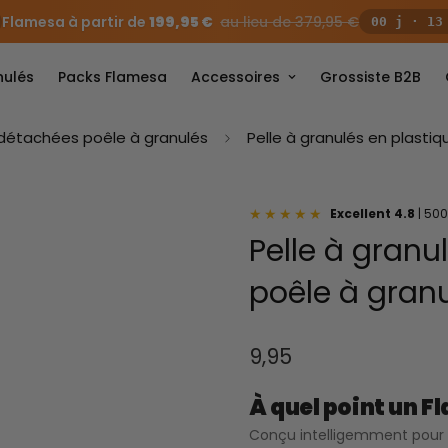
Flamesa à partir de
199,95 €
au lieu de 379,95 €
00 j · 13
nulés
Packs Flamesa
Accessoires
Grossiste B2B
 détachées poêle à granulés
Pelle à granulés en plasti
★★★★★
Excellent 4.8
| 500
Pelle à granu
poêle à gran
9,95
Prix
habituel
À quel point un Fl
Conçu intelligemment pour l