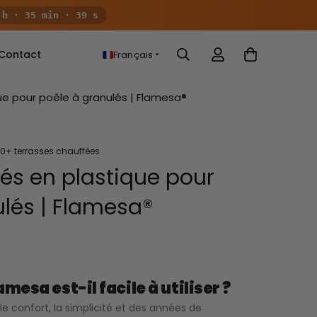
 h · 35 min · 38 s
Contact
Français
que pour poêle à granulés | Flamesa®
0+ terrasses chauffées
lés en plastique pour
ulés | Flamesa®
amesa est-il facile à utiliser ?
e confort, la simplicité et des années de