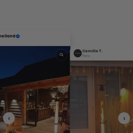
eiland
Camille T.
Paris
‹
›