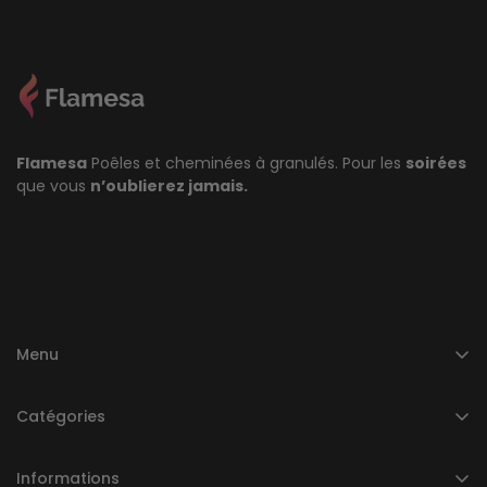
Flamesa
Poêles et cheminées à granulés. Pour les
soirées
que vous
n’oublierez jamais.
Menu
Accueil
Catégories
Catégories
Poêle à granulés
À propos de nous
Informations
Cheminée à pellets
Notices Flamesa