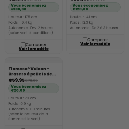
Vous économisez
Vous économisez
€160,00
€120,00
Hauteur : 175 cm
Hauteur : 41 cm
Poids : 16.4 kg
Poids : 12.3 kg
Autonomie : Env. 2 heures
Autonomie : De 2 à 3 heures
(selon vent et conditions)
Comparer
Voir le modèle
Comparer
Voir le modèle
Flamesa® Vulcan –
Brasero à pellets de
table noir pour
€59,95
€79,95
extérieur
Vous économisez
€20,00
Hauteur : 20 cm
Poids : 0.9 kg
Autonomie : 80 minutes
(selon la hauteur de la
flamme et le vent)