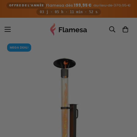
Flamesa dès
199,95 €
au lieu de 379,95 €
OFFRE DE L’ANNÉE
03 j · 05 h · 11 min · 51 s
MEGA DEAL!