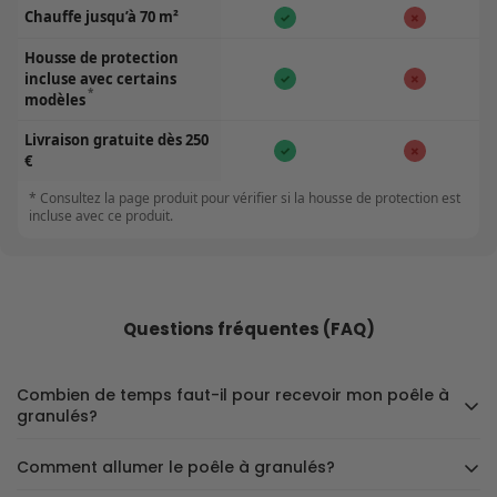
Chauffe jusqu’à 70 m²
✓
✗
Housse de protection
incluse avec certains
✓
✗
*
modèles
Livraison gratuite dès 250
✓
✗
€
* Consultez la page produit pour vérifier si la housse de protection est
incluse avec ce produit.
Questions fréquentes (FAQ)
Combien de temps faut-il pour recevoir mon poêle à
granulés?
Comment allumer le poêle à granulés?
Chez Flamesa, nous attachons une grande importance à la