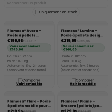
Uniquement en stock
Flamesa® Avara –
Flamesa® Lumina –
Poêle à pellets
Poêle à pellets design
compact pour
pour extérieur avec
€199,95
€219,95
€339,95
€359,95
extérieur
table
Vous économisez
Vous économisez
€140,00
€140,00
Hauteur : 122 cm
Hauteur : 182 cm
Poids : 14.8 kg
Poids : 18.8 kg
Autonomie : Env. 2 heures
Autonomie : Env. 2 heures
(selon vent et conditions)
(selon vent et conditions)
Comparer
Comparer
Voir le modèle
Voir le modèle
Flamesa® Flare – Poêle
Flamesa® Flame –
à pellets mobile pour
Brasero (pellets) pour
l’extérieur
extérieur
€219,95
€229,95
€379,95
€349,95