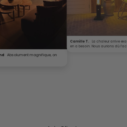
Camille T.
La chaleur arrive exa
en a besoin. Nous aurions dû l’ach
nd
Absolument magnifique, on
.